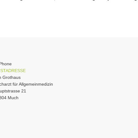
STADRESSE
n Grothaus
charzt für Allgemeinmedizin
uptstrasse 21
804 Much