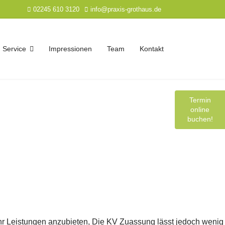
02245 610 3120
info@praxis-grothaus.de
Service
Impressionen
Team
Kontakt
Termin
online
buchen!
ehr Leistungen anzubieten, Die KV Zuassung lässt jedoch wenig