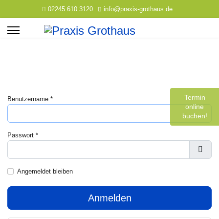
02245 610 3120
info@praxis-grothaus.de
Termin
Benutzername
*
online
buchen!
Passwort
*
Pass
Angemeldet bleiben
Anmelden