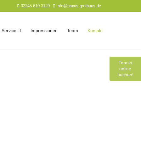
02245 610 3120
info@praxis-grothaus.de
Service
Impressionen
Team
Kontakt
Termin
online
buchen!