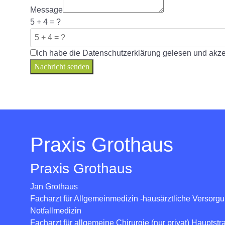
Message
5 + 4 = ?
Ich habe die Datenschutzerklärung gelesen und akzep
Nachricht senden
Praxis Grothaus
Praxis Grothaus
Jan Grothaus
Facharzt für Allgemeinmedizin -hausärztliche Versorg
Notfallmedizin
Facharzt für allgemeine Chirurgie (nur privat) Hauptstr