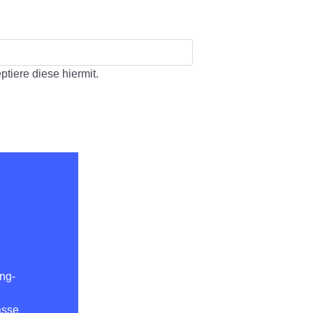
tiere diese hiermit.
ung-
asse