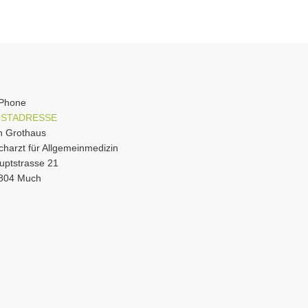
STADRESSE
n Grothaus
charzt für Allgemeinmedizin
uptstrasse 21
804 Much